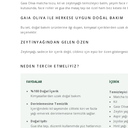
Gaia Oliva matcha tozu, kil ve zeytinyağlı temizleyici balm, yeşim face 
kutusunda, face roller ve gua sha masaj taşı ise özel ham bez kesesi ile
GAIA OLIVA ILE HERKESE UYGUN DOĞAL BAKIM
Bu set, doğal bakım ürünlerine ilgi duyan, kimyasal içeriklerden uzak 
seçenektir.
ZEYTINYAĞINDAN GELEN ÖZEN
Zeytinyağı, sadece bir içerik değil, cildiniz için eşsiz bir özen gösterg
NEDEN TERCIH ETMELIYIZ?
FAYDALAR
İÇERİK
%100 Doğal İçerik
Temizleyici
Kimyasallardan uzak doğal bakım.
Matcha t
Kil
Derinlemesine Temizlik
Gaia Oliv
İçeriğindeki kil sayesinde ciltteki kiri ve fazla
Zeytin ya
yağı emerek derinlemesine temizlik sağlar.
Aspir yağı
Doğal Işıltı
Jojoba yağ
Gua sha taşı, düzenli kullanımda yüz hatlarınızı
Hint yağı