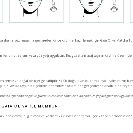
 sha ile yüz masajına geçmeden önce cildinizi hazırlamak için Gaia Oliva Matcha Tozu, 
mlendirici, serum veya yüz yağı uygulayın. Bu, gua sha masaj taşının cildiniz üzerinde 
en temiz ve doğal bir içeriğe sahiptir. %100 doğal olan bu temizleyici balmımızın içeri
n Kılavuza uygun bir şekilde laboratuvar ortamında gerçekleşen analizle de teyit ed
 korumak için daha doğal ve güvenilir içeriklere sahip olsa da cildinize yapacağınız her uygula
 GAIA OLIVA ILE MÜMKÜN
kında detaylı bilgi almak ve kozmetik ürünlerinde temiz içerik tercih etmenin önemi