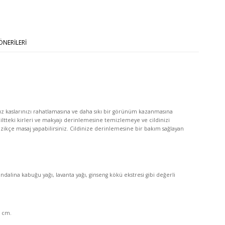
NERILERI
 yüz kaslarınızı rahatlamasına ve daha sıkı bir görünüm kazanmasına
iltteki kirleri ve makyajı derinlemesine temizlemeye ve cildinizi
ikçe masaj yapabilirsiniz. Cildinize derinlemesine bir bakım sağlayan
andalina kabuğu yağı, lavanta yağı, ginseng kökü ekstresi gibi değerli
6 cm.