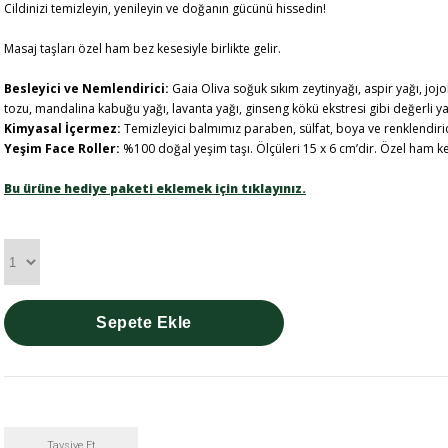
Cildinizi temizleyin, yenileyin ve doğanın gücünü hissedin!
Masaj taşları özel ham bez kesesiyle birlikte gelir.
Besleyici ve Nemlendirici:
Gaia Oliva soğuk sıkım zeytinyağı, aspir yağı, jojo
tozu, mandalina kabuğu yağı, lavanta yağı, ginseng kökü ekstresi gibi değerli yağ
Kimyasal İçermez:
Temizleyici balmımız paraben, sülfat, boya ve renklendiric
Yeşim Face Roller:
%100 doğal yeşim taşı. Ölçüleri 15 x 6 cm’dir. Özel ham ke
Bu ürüne hediye paketi eklemek için tıklayınız.
Tavsiye Et