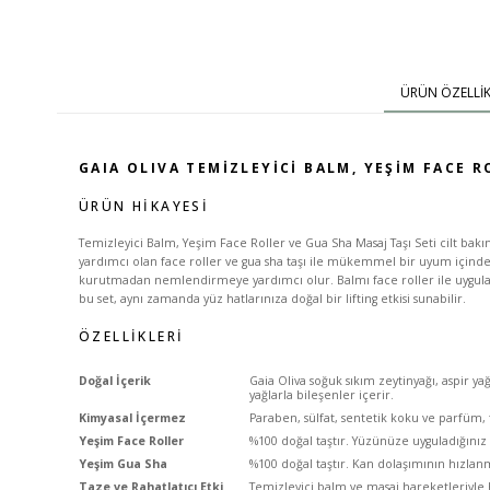
ÜRÜN ÖZELLIK
GAIA OLIVA TEMIZLEYICI BALM, YEŞIM FACE R
ÜRÜN HIKAYESI
Temizleyici Balm, Yeşim Face Roller ve Gua Sha Masaj Taşı Seti cilt bakı
yardımcı olan face roller ve gua sha taşı ile mükemmel bir uyum içinde ç
kurutmadan nemlendirmeye yardımcı olur. Balmı face roller ile uyguladı
bu set, aynı zamanda yüz hatlarınıza doğal bir lifting etkisi sunabilir.
ÖZELLIKLERI
Doğal İçerik
Gaia Oliva soğuk sıkım zeytinyağı, aspir ya
yağlarla bileşenler içerir.
Kimyasal İçermez
Paraben, sülfat, sentetik koku ve parfüm, 
Yeşim Face Roller
%100 doğal taştır. Yüzünüze uyguladığınız c
Yeşim Gua Sha
%100 doğal taştır. Kan dolaşımının hızlanm
Taze ve Rahatlatıcı Etki
Temizleyici balm ve masaj hareketleriyle 