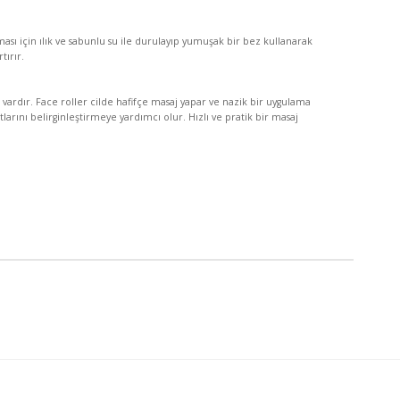
 için ılık ve sabunlu su ile durulayıp yumuşak bir bez kullanarak
tırır.
 vardır. Face roller cilde hafifçe masaj yapar ve nazik bir uygulama
atlarını belirginleştirmeye yardımcı olur. Hızlı ve pratik bir masaj