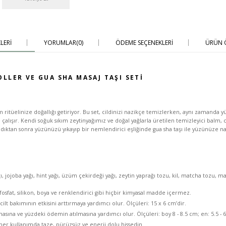
LERI
YORUMLAR
(0)
ÖDEME SEÇENEKLERI
ÜRÜN Ö
OLLER VE GUA SHA MASAJ TAŞI SETI
m ritüelinize doğallığı getiriyor. Bu set, cildinizi nazikçe temizlerken, aynı zamanda
alışır. Kendi soğuk sıkım zeytinyağımız ve doğal yağlarla üretilen temizleyici balm, c
ktan sonra yüzünüzü yıkayıp bir nemlendirici eşliğinde gua sha taşı ile yüzünüze naz
ğı, jojoba yağı, hint yağı, üzüm çekirdeği yağı, zeytin yaprağı tozu, kil, matcha tozu, m
fosfat, silikon, boya ve renklendirici gibi hiçbir kimyasal madde içermez.
ilt bakımının etkisini arttırmaya yardımcı olur. Ölçüleri: 15 x 6 cm’dir.
asına ve yüzdeki ödemin atılmasına yardımcı olur. Ölçüleri: boy 8 - 8.5 cm; en: 5.5 - 
her kullanımda taze, pürüzsüz ve enerji dolu hissedin.