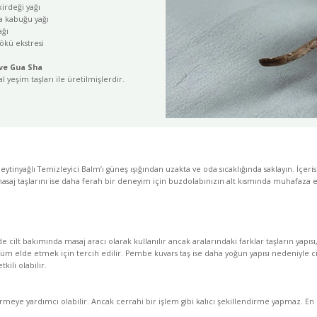
irdeği yağı
a kabuğu yağı
ağı
ökü ekstresi
 ve Gua Sha
 yeşim taşları ile üretilmişlerdir.
inyağlı Temizleyici Balm’ı güneş ışığından uzakta ve oda sıcaklığında saklayın. İçeri
asaj taşlarını ise daha ferah bir deneyim için buzdolabınızın alt kısmında muhafaza ed
de cilt bakımında masaj aracı olarak kullanılır ancak aralarındaki farklar taşların yapısı,
nüm elde etmek için tercih edilir. Pembe kuvars taş ise daha yoğun yapısı nedeniyle ci
kili olabilir.
ştirmeye yardımcı olabilir. Ancak cerrahi bir işlem gibi kalıcı şekillendirme yapmaz. E