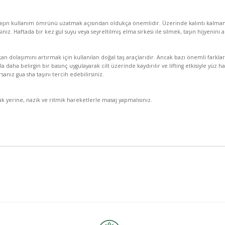
aşın kullanım ömrünü uzatmak açısından oldukça önemlidir. Üzerinde kalıntı kalmaması
niz. Haftada bir kez gül suyu veya seyreltilmiş elma sirkesi ile silmek, taşın hijyenini ar
kan dolaşımını artırmak için kullanılan doğal taş araçlarıdır. Ancak bazı önemli farklar
la daha belirgin bir basınç uygulayarak cilt üzerinde kaydırılır ve lifting etkisiyle yüz h
rsanız gua sha taşını tercih edebilirsiniz.
ak yerine, nazik ve ritmik hareketlerle masaj yapmalısınız.