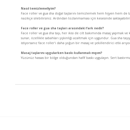
Nasıl temizlemeliyim?
Face roller ve gua sha doğal taşlarını temizlemek hem hijyen hem de t
nazikçe silebilirsiniz. Ardından tozlanmaması için kesesinde saklayabilirsi
Face roller ve gua sha taşları arasındaki fark nedir?
Face roller ve gua sha taşı, her ikisi de cilt bakımında masaj yapmak ve 
sunar, özellikle sabahları şişkinliği azaltmak için uygundur. Gua sha taşıy
istiyorsanız face roller’ı daha yoğun bir masaj ve şekillendirici etki arıyo
Masaj taşlarını uygularken baskı kullanmalı mıyım?
Yüzünüz hassas bir bölge olduğundan hafif baskı uygulayın. Sert bastırm