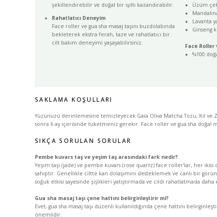
şekillendirebilir ve doğal bir ışıltı kazandırabilir.
Üzüm çek
Mandalin
Rahatlatıcı Deneyim
Lavanta y
Face roller ve gua sha masaj taşını buzdolabında
Ginseng k
bekleterek ekstra ferah, taze ve rahatlatıcı bir
cilt bakım deneyimi yaşayabilirsiniz.
Face Roller
%100 doğal
SAKLAMA KOŞULLARI
Yüzünüzü derinlemesine temizleyecek Gaia Oliva Matcha Tozu, Kil ve Zeyt
sonra 6 ay içerisinde tüketmeniz gerekir. Face roller ve gua sha doğal m
SIKÇA SORULAN SORULAR
Pembe kuvars taş ve yeşim taş arasındaki fark nedir?
Yeşim taşı (jade) ve pembe kuvars (rose quartz) face roller’lar, her ikisi 
sahiptir. Genellikle ciltte kan dolaşımını desteklemek ve canlı bir görü
soğuk etkisi sayesinde şişlikleri yatıştırmada ve cildi rahatlatmada daha et
Gua sha masaj taşı çene hattını belirginleştirir mi?
Evet, gua sha masaj taşı düzenli kullanıldığında çene hattını belirginle
önemlidir.