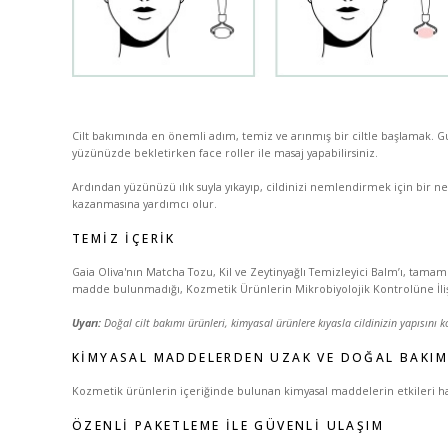
Cilt bakımında en önemli adım, temiz ve arınmış bir ciltle başlamak. Gua
yüzünüzde bekletirken face roller ile masaj yapabilirsiniz.
Ardından yüzünüzü ılık suyla yıkayıp, cildinizi nemlendirmek için bir ne
kazanmasına yardımcı olur.
TEMIZ İÇERIK
Gaia Oliva'nın Matcha Tozu, Kil ve Zeytinyağlı Temizleyici Balm’ı, tamam
madde bulunmadığı, Kozmetik Ürünlerin Mikrobiyolojik Kontrolüne İlişki
Uyarı:
Doğal cilt bakımı ürünleri, kimyasal ürünlere kıyasla cildinizin yapısını
KIMYASAL MADDELERDEN UZAK VE DOĞAL BAKIM
Kozmetik ürünlerin içeriğinde bulunan kimyasal maddelerin etkileri hak
ÖZENLI PAKETLEME ILE GÜVENLI ULAŞIM