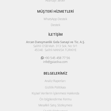
Avantajlı Setler
MÜŞTERİ HİZMETLERİ
WhatsApp Destek
Destek
İLETİŞİM
Arcan Danışmanlık Gıda Sanayi ve Tic. A.Ş.
Salihli OSB Mah. 313 Sok. No: 9/1
45340 Salihli MANİSA TÜRKİYE
+90 545 458 77 56
info@gaiaoliva.com
BELGELERİMİZ
Analiz Raporları:
Gizlilik Politikası
Kişisel Verilerin İşlenmesi Hakkında
Ön bilgilendirme Formu
Mesafeli Satış Sözleşmesi