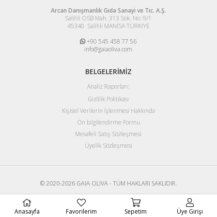
Arcan Danışmanlık Gıda Sanayi ve Tic. A.Ş.
Salihli OSB Mah. 313 Sok. No: 9/1
45340 Salihli MANİSA TÜRKİYE
+90 545 458 77 56
info@gaiaoliva.com
BELGELERİMİZ
Analiz Raporları:
Gizlilik Politikası
Kişisel Verilerin İşlenmesi Hakkında
Ön bilgilendirme Formu
Mesafeli Satış Sözleşmesi
Üyelik Sözleşmesi
© 2020-2026 GAIA OLIVA - TÜM HAKLARI SAKLIDIR.
Anasayfa
Favorilerim
Sepetim
Üye Girişi