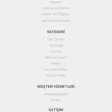
Hesabım
Teslimat ve Ödeme
Havale / EFT Bilgileri:
İptal ve İade Koşulları
KATEGORİ
Tüm Ürünler
Zeytinyağı
Gurme
Bakım ve Yaşam
Hediye
Kurumsal Hediye
Avantajlı Setler
MÜŞTERİ HİZMETLERİ
WhatsApp Destek
Destek
İLETİŞİM