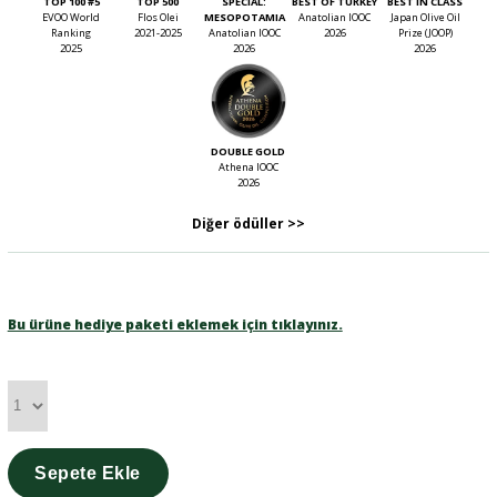
TOP 100 #5
TOP 500
SPECIAL:
BEST OF TURKEY
BEST IN CLASS
EVOO World
Flos Olei
MESOPOTAMIA
Anatolian IOOC
Japan Olive Oil
Ranking
2021-2025
Anatolian IOOC
2026
Prize (JOOP)
2025
2026
2026
DOUBLE GOLD
Athena IOOC
2026
Diğer ödüller >>
Bu ürüne hediye paketi eklemek için tıklayınız.