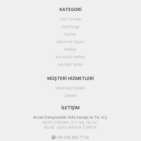
KATEGORİ
Tüm Ürünler
Zeytinyağı
Gurme
Bakım ve Yaşam
Hediye
Kurumsal Hediye
Avantajlı Setler
MÜŞTERİ HİZMETLERİ
WhatsApp Destek
Destek
İLETİŞİM
Arcan Danışmanlık Gıda Sanayi ve Tic. A.Ş.
Salihli OSB Mah. 313 Sok. No: 9/1
45340 Salihli MANİSA TÜRKİYE
+90 545 458 77 56