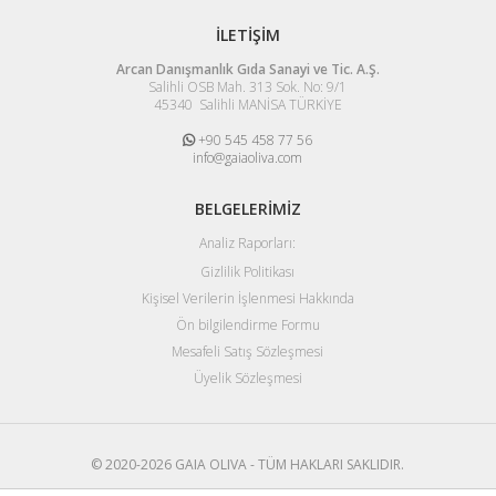
İLETİŞİM
Arcan Danışmanlık Gıda Sanayi ve Tic. A.Ş.
Salihli OSB Mah. 313 Sok. No: 9/1
45340 Salihli MANİSA TÜRKİYE
+90 545 458 77 56
info@gaiaoliva.com
BELGELERİMİZ
Analiz Raporları:
Gizlilik Politikası
Kişisel Verilerin İşlenmesi Hakkında
Ön bilgilendirme Formu
Mesafeli Satış Sözleşmesi
Üyelik Sözleşmesi
© 2020-2026 GAIA OLIVA - TÜM HAKLARI SAKLIDIR.