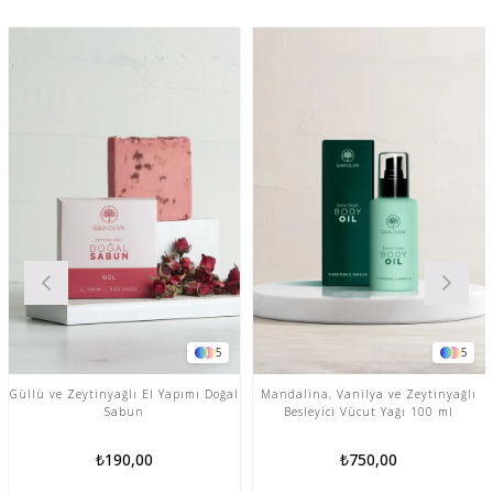
%10
İndir
%10İn
5
5
 ve Zeytinyağlı El Yapımı Doğal
Mandalina, Vanilya ve Zeytinyağlı
3'lü D
Sabun
Besleyici Vücut Yağı 100 ml
Zeytin
₺190,00
₺750,00