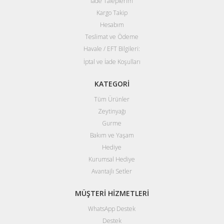
İade Taleplerim
Kargo Takip
Hesabım
Teslimat ve Ödeme
Havale / EFT Bilgileri:
İptal ve İade Koşulları
KATEGORİ
Tüm Ürünler
Zeytinyağı
Gurme
Bakım ve Yaşam
Hediye
Kurumsal Hediye
Avantajlı Setler
MÜŞTERİ HİZMETLERİ
WhatsApp Destek
Destek