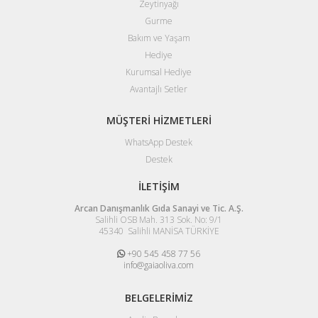
Zeytinyağı
Gurme
Bakım ve Yaşam
Hediye
Kurumsal Hediye
Avantajlı Setler
MÜŞTERİ HİZMETLERİ
WhatsApp Destek
Destek
İLETİŞİM
Arcan Danışmanlık Gıda Sanayi ve Tic. A.Ş.
Salihli OSB Mah. 313 Sok. No: 9/1
45340 Salihli MANİSA TÜRKİYE
+90 545 458 77 56
info@gaiaoliva.com
BELGELERİMİZ