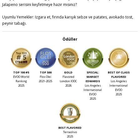
Jalapeno serisini keşfetmeye hazır mısınız?
Uyumlu Yemekler: Izgara et, fırında karışık sebze ve patates, avokado tost,
peynir tabağı.
Ödüller
TOP 100 #5
TOP 500
GOLD
SPECIAL:
BEST OF CLASS
EVOO World
Flos Olei
Flavored
MARGET
FLAVORED
Ranking
2021-2025
London IOOC
EDWARDS
Los Angeles
2025
2026
Los Angeles
International
International
EVOO
EVOO
2025
2025
BEST FLAVORED
Terraolivo
2025