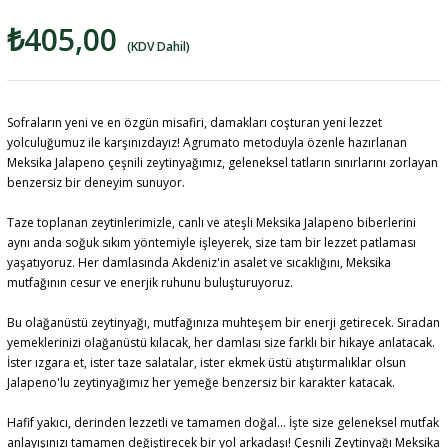
₺405,00
(KDV Dahil)
Sofraların yeni ve en özgün misafiri, damakları coşturan yeni lezzet
yolculuğumuz ile karşınızdayız! Agrumato metoduyla özenle hazırlanan
Meksika Jalapeno çeşnili zeytinyağımız, geleneksel tatların sınırlarını zorlayan
benzersiz bir deneyim sunuyor.
Taze toplanan zeytinlerimizle, canlı ve ateşli Meksika Jalapeno biberlerini
aynı anda soğuk sıkım yöntemiyle işleyerek, size tam bir lezzet patlaması
yaşatıyoruz. Her damlasında Akdeniz'in asalet ve sıcaklığını, Meksika
mutfağının cesur ve enerjik ruhunu buluşturuyoruz.
Bu olağanüstü zeytinyağı, mutfağınıza muhteşem bir enerji getirecek. Sıradan
yemeklerinizi olağanüstü kılacak, her damlası size farklı bir hikaye anlatacak.
İster ızgara et, ister taze salatalar, ister ekmek üstü atıştırmalıklar olsun
Jalapeno'lu zeytinyağımız her yemeğe benzersiz bir karakter katacak.
Hafif yakıcı, derinden lezzetli ve tamamen doğal... İşte size geleneksel mutfak
anlayışınızı tamamen değiştirecek bir yol arkadaşı! Çeşnili Zeytinyağı Meksika