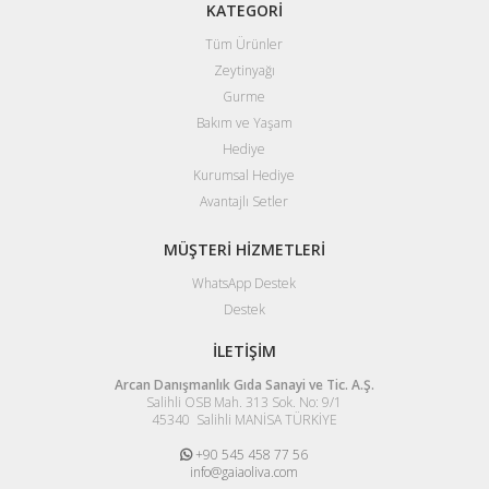
KATEGORİ
Tüm Ürünler
Zeytinyağı
Gurme
Bakım ve Yaşam
Hediye
Kurumsal Hediye
Avantajlı Setler
MÜŞTERİ HİZMETLERİ
WhatsApp Destek
Destek
İLETİŞİM
Arcan Danışmanlık Gıda Sanayi ve Tic. A.Ş.
Salihli OSB Mah. 313 Sok. No: 9/1
45340 Salihli MANİSA TÜRKİYE
+90 545 458 77 56
info@gaiaoliva.com