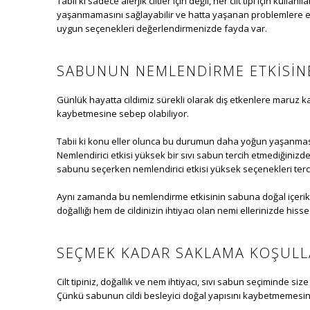
Tabii ki sadece alerjik ciltler için değil, her cilt tipi için ku
yaşanmamasını sağlayabilir ve hatta yaşanan problemlere etki
uygun seçenekleri değerlendirmenizde fayda var.
SABUNUN NEMLENDIRME ETKISINE
Günlük hayatta cildimiz sürekli olarak dış etkenlere maruz kalı
kaybetmesine sebep olabiliyor.
Tabii ki konu eller olunca bu durumun daha yoğun yaşanması ka
Nemlendirici etkisi yüksek bir sıvı sabun tercih etmediğinizde 
sabunu seçerken nemlendirici etkisi yüksek seçenekleri terc
Aynı zamanda bu nemlendirme etkisinin sabuna doğal içerikle
doğallığı hem de cildinizin ihtiyacı olan nemi ellerinizde hisse
SEÇMEK KADAR SAKLAMA KOŞULL
Cilt tipiniz, doğallık ve nem ihtiyacı, sıvı sabun seçiminde s
Çünkü sabunun cildi besleyici doğal yapısını kaybetmemesin