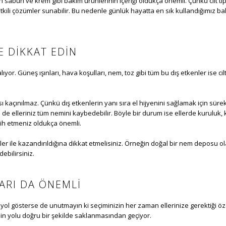
llanılan sabun ve krem gibi bakım ürünlerinin içeriği oldukça önemli. Çünkü cilt 
li çözümler sunabilir. Bu nedenle günlük hayatta en sık kullandığımız bak
 DIKKAT EDIN
yor. Güneş ışınları, hava koşulları, nem, toz gibi tüm bu dış etkenler ise cil
çınılmaz. Çünkü dış etkenlerin yanı sıra el hijyenini sağlamak için sürekli 
de elleriniz tüm nemini kaybedebilir. Böyle bir durum ise ellerde kuruluk, kız
ih etmeniz oldukça önemli.
r ile kazandırıldığına dikkat etmelisiniz. Örneğin doğal bir nem deposu ol
debilirsiniz.
ARI DA ÖNEMLI
ize yol gösterse de unutmayın ki seçiminizin her zaman ellerinize gerektiği ö
in yolu doğru bir şekilde saklanmasından geçiyor.