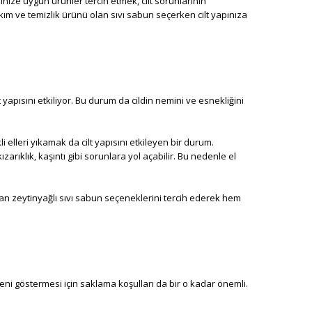
tipinize uygun ürünler tercih etmek, cilt sorunlarının
ım ve temizlik ürünü olan sıvı sabun seçerken cilt yapınıza
t yapısını etkiliyor. Bu durum da cildin nemini ve esnekliğini
elleri yıkamak da cilt yapısını etkileyen bir durum.
arıklık, kaşıntı gibi sorunlara yol açabilir. Bu nedenle el
an zeytinyağlı sıvı sabun seçeneklerini tercih ederek hem
zeni göstermesi için saklama koşulları da bir o kadar önemli.