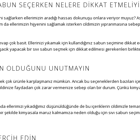
SABUN SEÇERKEN NELERE DIKKAT ETMELIY
yeni sağlarken ellerimizin aradığı hassas dokunuşu onlara veriyor muyuz? As
m da ellerimizin hijyenini sağlamak isterken cildimizin yıpranmasına sebep o
ap çok basit. Ellerinizi yıkamak için kullandığınız sabun seçimine dikkat
şacık yapacak bir sıvı sabun seçmek için dikkat edilmesi gerekenleri birlikt
KÜN OLDUĞUNU UNUTMAYIN
 pek çok ürünle karşılaşmanız mümkün. Ancak bu seçeneklerden bazıları içer
dinize faydadan çok zarar vermenize sebep olan bir durum. Çünkü kimyasal 
da ellerimizi yıkadığımız düşünüldüğünde de bu içeriklerin cildimizle tema
r şekilde kimyasala maruz kalmamıza neden olduğu için sıvı sabun seçimin
ERCIH EDIN