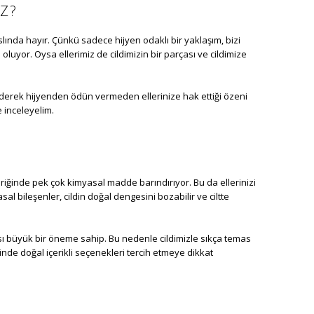
IZ?
lında hayır. Çünkü sadece hijyen odaklı bir yaklaşım, bizi
luyor. Oysa ellerimiz de cildimizin bir parçası ve cildimize
 ederek hijyenden ödün vermeden ellerinize hak ettiği özeni
e inceleyelim.
iğinde pek çok kimyasal madde barındırıyor. Bu da ellerinizi
bileşenler, cildin doğal dengesini bozabilir ve ciltte
sı büyük bir öneme sahip. Bu nedenle cildimizle sıkça temas
de doğal içerikli seçenekleri tercih etmeye dikkat