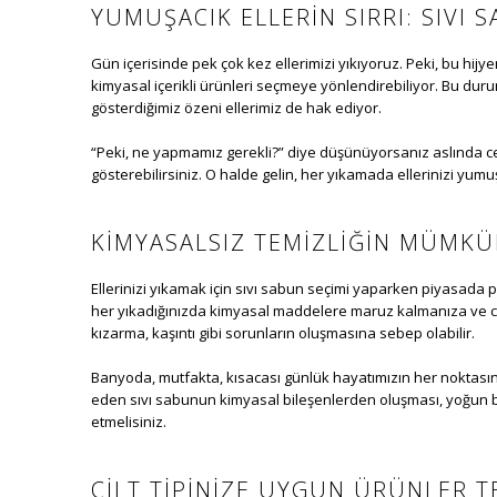
YUMUŞACIK ELLERIN SIRRI: SIVI 
Gün içerisinde pek çok kez ellerimizi yıkıyoruz. Peki, bu hij
kimyasal içerikli ürünleri seçmeye yönlendirebiliyor. Bu duru
gösterdiğimiz özeni ellerimiz de hak ediyor.
“Peki, ne yapmamız gerekli?” diye düşünüyorsanız aslında cev
gösterebilirsiniz. O halde gelin, her yıkamada ellerinizi yumu
KIMYASALSIZ TEMIZLIĞIN MÜM
Ellerinizi yıkamak için sıvı sabun seçimi yaparken piyasada
her yıkadığınızda kimyasal maddelere maruz kalmanıza ve cil
kızarma, kaşıntı gibi sorunların oluşmasına sebep olabilir.
Banyoda, mutfakta, kısacası günlük hayatımızın her noktasın
eden sıvı sabunun kimyasal bileşenlerden oluşması, yoğun bi
etmelisiniz.
CILT TIPINIZE UYGUN ÜRÜNLER T