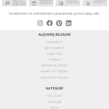
Yeniliklerden ve indirimlerden yararlanmak için bizi takip edin.
ALIŞVERİŞ BİLGİLERİ
Siparişlerim
İade Taleplerim
Kargo Takip
Hesabım
Teslimat ve Ödeme
Havale / EFT Bilgileri:
İptal ve İade Koşulları
KATEGORİ
Tüm Ürünler
Zeytinyağı
Gurme