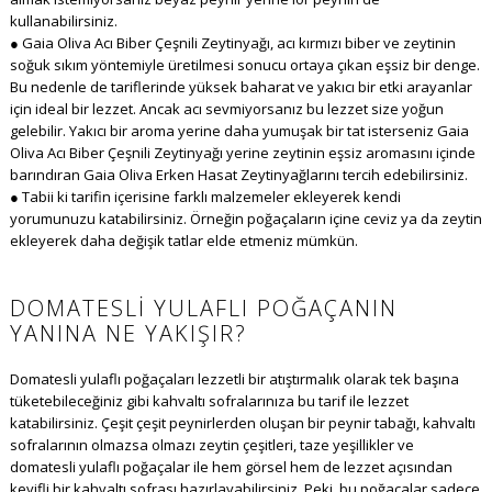
kullanabilirsiniz.
● Gaia Oliva Acı Biber Çeşnili Zeytinyağı, acı kırmızı biber ve zeytinin
soğuk sıkım yöntemiyle üretilmesi sonucu ortaya çıkan eşsiz bir denge.
Bu nedenle de tariflerinde yüksek baharat ve yakıcı bir etki arayanlar
için ideal bir lezzet. Ancak acı sevmiyorsanız bu lezzet size yoğun
gelebilir. Yakıcı bir aroma yerine daha yumuşak bir tat isterseniz Gaia
Oliva Acı Biber Çeşnili Zeytinyağı yerine zeytinin eşsiz aromasını içinde
barındıran Gaia Oliva Erken Hasat Zeytinyağlarını tercih edebilirsiniz.
● Tabii ki tarifin içerisine farklı malzemeler ekleyerek kendi
yorumunuzu katabilirsiniz. Örneğin poğaçaların içine ceviz ya da zeytin
ekleyerek daha değişik tatlar elde etmeniz mümkün.
DOMATESLI YULAFLI POĞAÇANIN
YANINA NE YAKIŞIR?
Domatesli yulaflı poğaçaları lezzetli bir atıştırmalık olarak tek başına
tüketebileceğiniz gibi kahvaltı sofralarınıza bu tarif ile lezzet
katabilirsiniz. Çeşit çeşit peynirlerden oluşan bir peynir tabağı, kahvaltı
sofralarının olmazsa olmazı zeytin çeşitleri, taze yeşillikler ve
domatesli yulaflı poğaçalar ile hem görsel hem de lezzet açısından
keyifli bir kahvaltı sofrası hazırlayabilirsiniz. Peki, bu poğaçalar sadece