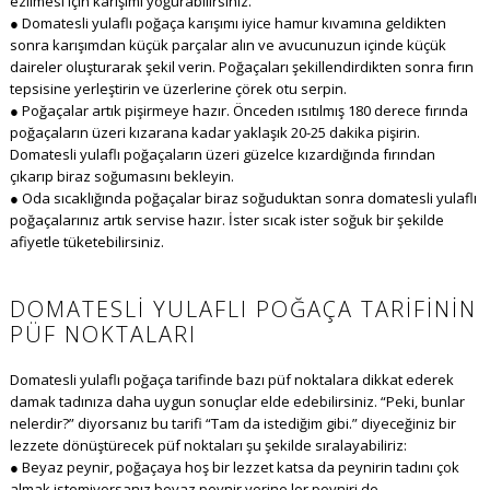
ezilmesi için karışımı yoğurabilirsiniz.
● Domatesli yulaflı poğaça karışımı iyice hamur kıvamına geldikten
sonra karışımdan küçük parçalar alın ve avucunuzun içinde küçük
daireler oluşturarak şekil verin. Poğaçaları şekillendirdikten sonra fırın
tepsisine yerleştirin ve üzerlerine çörek otu serpin.
● Poğaçalar artık pişirmeye hazır. Önceden ısıtılmış 180 derece fırında
poğaçaların üzeri kızarana kadar yaklaşık 20-25 dakika pişirin.
Domatesli yulaflı poğaçaların üzeri güzelce kızardığında fırından
çıkarıp biraz soğumasını bekleyin.
● Oda sıcaklığında poğaçalar biraz soğuduktan sonra domatesli yulaflı
poğaçalarınız artık servise hazır. İster sıcak ister soğuk bir şekilde
afiyetle tüketebilirsiniz.
DOMATESLI YULAFLI POĞAÇA TARIFININ
PÜF NOKTALARI
Domatesli yulaflı poğaça tarifinde bazı püf noktalara dikkat ederek
damak tadınıza daha uygun sonuçlar elde edebilirsiniz. “Peki, bunlar
nelerdir?” diyorsanız bu tarifi “Tam da istediğim gibi.” diyeceğiniz bir
lezzete dönüştürecek püf noktaları şu şekilde sıralayabiliriz:
● Beyaz peynir, poğaçaya hoş bir lezzet katsa da peynirin tadını çok
almak istemiyorsanız beyaz peynir yerine lor peyniri de