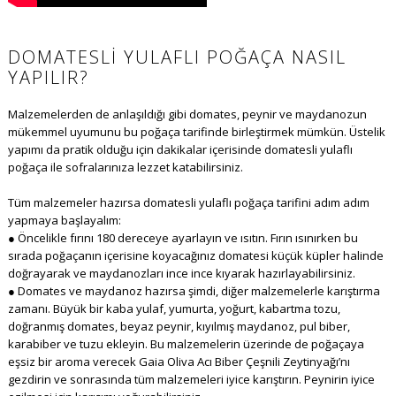
DOMATESLI YULAFLI POĞAÇA NASIL
YAPILIR?
Malzemelerden de anlaşıldığı gibi domates, peynir ve maydanozun
mükemmel uyumunu bu poğaça tarifinde birleştirmek mümkün. Üstelik
yapımı da pratik olduğu için dakikalar içerisinde domatesli yulaflı
poğaça ile sofralarınıza lezzet katabilirsiniz.
Tüm malzemeler hazırsa domatesli yulaflı poğaça tarifini adım adım
yapmaya başlayalım:
● Öncelikle fırını 180 dereceye ayarlayın ve ısıtın. Fırın ısınırken bu
sırada poğaçanın içerisine koyacağınız domatesi küçük küpler halinde
doğrayarak ve maydanozları ince ince kıyarak hazırlayabilirsiniz.
● Domates ve maydanoz hazırsa şimdi, diğer malzemelerle karıştırma
zamanı. Büyük bir kaba yulaf, yumurta, yoğurt, kabartma tozu,
doğranmış domates, beyaz peynir, kıyılmış maydanoz, pul biber,
karabiber ve tuzu ekleyin. Bu malzemelerin üzerinde de poğaçaya
eşsiz bir aroma verecek Gaia Oliva Acı Biber Çeşnili Zeytinyağı’nı
gezdirin ve sonrasında tüm malzemeleri iyice karıştırın. Peynirin iyice