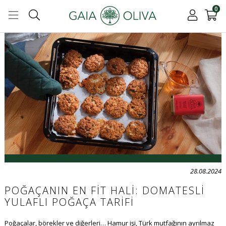
0
28.08.2024
POĞAÇANIN EN FIT HALI: DOMATESLI
YULAFLI POĞAÇA TARIFI
Poğaçalar, börekler ve diğerleri… Hamur işi, Türk mutfağının ayrılmaz