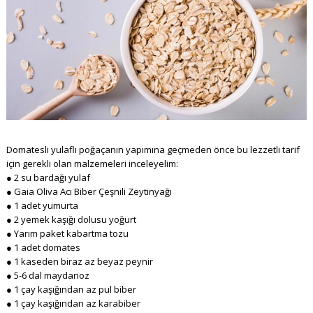
Domatesli yulaflı poğaçanın yapımına geçmeden önce bu lezzetli tarif
için gerekli olan malzemeleri inceleyelim:
● 2 su bardağı yulaf
● Gaia Oliva Acı Biber Çeşnili Zeytinyağı
● 1 adet yumurta
● 2 yemek kaşığı dolusu yoğurt
● Yarım paket kabartma tozu
● 1 adet domates
● 1 kaseden biraz az beyaz peynir
● 5-6 dal maydanoz
● 1 çay kaşığından az pul biber
● 1 çay kaşığından az karabiber