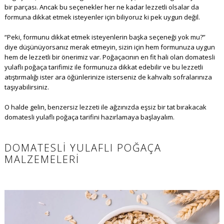
bir parçası. Ancak bu seçenekler her ne kadar lezzetli olsalar da
formuna dikkat etmek isteyenler için biliyoruz ki pek uygun değil.
“Peki, formunu dikkat etmek isteyenlerin başka seçeneği yok mu?”
diye düşünüyorsanız merak etmeyin, sizin için hem formunuza uygun
hem de lezzetli bir önerimiz var. Poğaçacının en fit hali olan domatesli
yulaflı poğaça tarifimiz ile formunuza dikkat edebilir ve bu lezzetli
atıştırmalığı ister ara öğünlerinize isterseniz de kahvaltı sofralarınıza
taşıyabilirsiniz.
O halde gelin, benzersiz lezzeti ile ağzınızda eşsiz bir tat bırakacak
domatesli yulaflı poğaça tarifini hazırlamaya başlayalım.
DOMATESLI YULAFLI POĞAÇA
MALZEMELERI