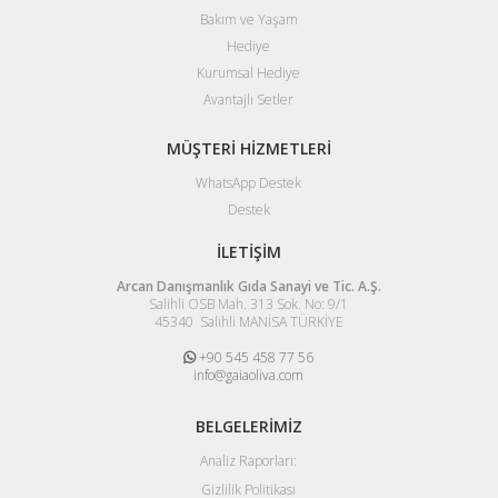
Bakım ve Yaşam
Hediye
Kurumsal Hediye
Avantajlı Setler
MÜŞTERİ HİZMETLERİ
WhatsApp Destek
Destek
İLETİŞİM
Arcan Danışmanlık Gıda Sanayi ve Tic. A.Ş.
Salihli OSB Mah. 313 Sok. No: 9/1
45340 Salihli MANİSA TÜRKİYE
+90 545 458 77 56
info@gaiaoliva.com
BELGELERİMİZ
Analiz Raporları:
Gizlilik Politikası