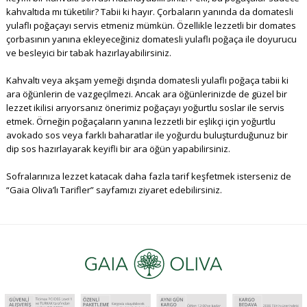
kahvaltıda mı tüketilir? Tabii ki hayır. Çorbaların yanında da domatesli
yulaflı poğaçayı servis etmeniz mümkün. Özellikle lezzetli bir domates
çorbasının yanına ekleyeceğiniz domatesli yulaflı poğaça ile doyurucu
ve besleyici bir tabak hazırlayabilirsiniz.
Kahvaltı veya akşam yemeği dışında domatesli yulaflı poğaça tabii ki
ara öğünlerin de vazgeçilmezi. Ancak ara öğünlerinizde de güzel bir
lezzet ikilisi arıyorsanız önerimiz poğaçayı yoğurtlu soslar ile servis
etmek. Örneğin poğaçaların yanına lezzetli bir eşlikçi için yoğurtlu
avokado sos veya farklı baharatlar ile yoğurdu buluşturduğunuz bir
dip sos hazırlayarak keyifli bir ara öğün yapabilirsiniz.
Sofralarınıza lezzet katacak daha fazla tarif keşfetmek isterseniz de
“Gaia Oliva’lı Tarifler” sayfamızı ziyaret edebilirsiniz.