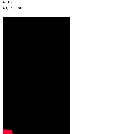
● Tuz
● Çörek otu