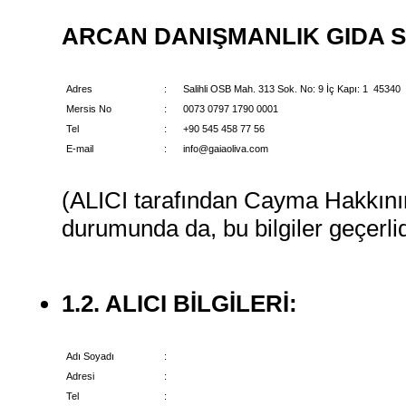
ARCAN DANIŞMANLIK GIDA SAN
Adres
:
Salihli OSB Mah. 313 Sok. No: 9 İç Kapı: 1 45340 
Mersis No
:
0073 0797 1790 0001
Tel
:
+90 545 458 77 56
E-mail
:
info@gaiaoliva.com
(ALICI tarafından Cayma Hakkının
durumunda da, bu bilgiler geçerlid
1.2. ALICI BİLGİLERİ:
Adı Soyadı
:
Adresi
:
Tel
: