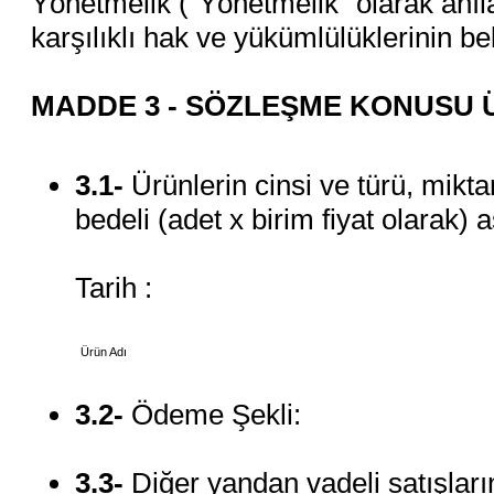
Yönetmelik ("Yönetmelik" olarak anıla
karşılıklı hak ve yükümlülüklerinin be
MADDE 3 - SÖZLEŞME KONUSU 
3.1-
Ürünlerin cinsi ve türü, miktar
bedeli (adet x birim fiyat olarak) aş
Tarih :
Ürün Adı
3.2-
Ödeme Şekli:
3.3-
Diğer yandan vadeli satışların