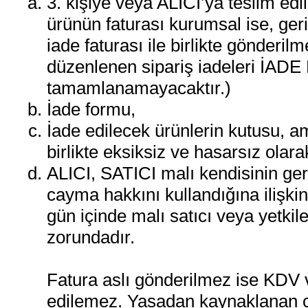
3. kişiye veya ALICI’ya teslim edi
ürünün faturası kurumsal ise, ge
iade faturası ile birlikte gönderi
düzenlenen sipariş iadeleri İADE
tamamlanamayacaktır.)
İade formu,
İade edilecek ürünlerin kutusu, am
birlikte eksiksiz ve hasarsız olar
ALICI, SATICI malı kendisinin geri
cayma hakkını kullandığına ilişkin b
gün içinde malı satıcı veya yetki
zorundadır.
Fatura aslı gönderilmez ise KDV 
edilemez. Yasadan kaynaklanan ca